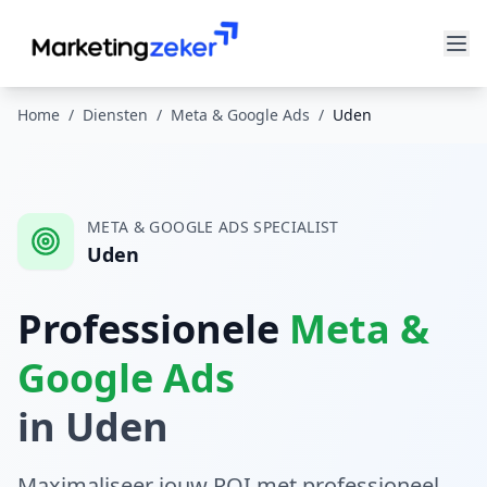
Home
/
Diensten
/
Meta & Google Ads
/
Uden
META & GOOGLE ADS
SPECIALIST
Uden
Professionele
Meta &
Google Ads
in
Uden
Maximaliseer jouw ROI met professioneel