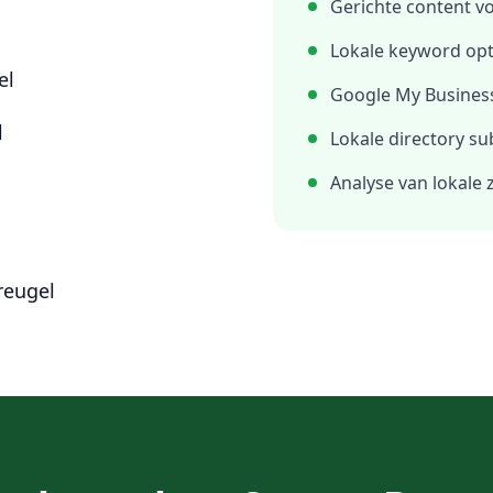
Gerichte content v
Lokale keyword opt
el
Google My Business
l
Lokale directory su
Analyse van lokale
reugel