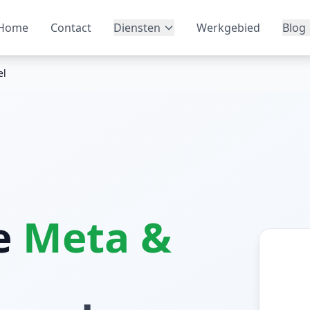
Home
Contact
Diensten
Werkgebied
Blog
el
le
Meta &