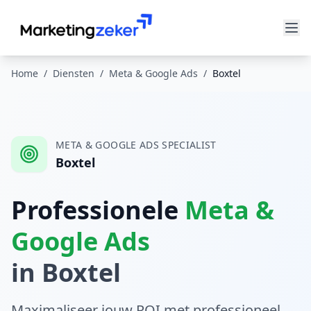
Home
/
Diensten
/
Meta & Google Ads
/
Boxtel
META & GOOGLE ADS
SPECIALIST
Boxtel
Professionele
Meta &
Google Ads
in
Boxtel
Maximaliseer jouw ROI met professioneel