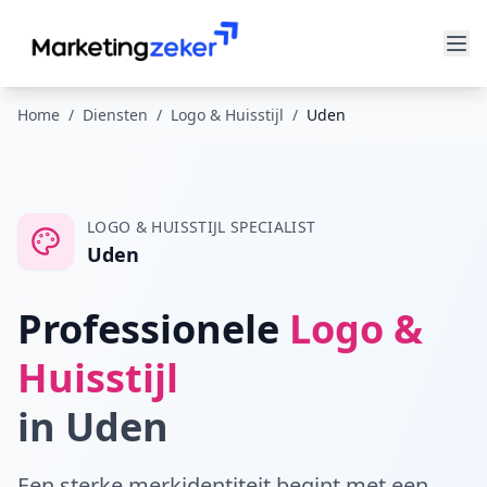
Home
/
Diensten
/
Logo & Huisstijl
/
Uden
LOGO & HUISSTIJL
SPECIALIST
Uden
Professionele
Logo &
Huisstijl
in
Uden
Een sterke merkidentiteit begint met een